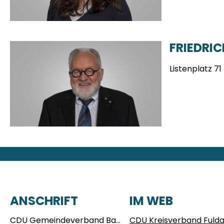
FRIEDRIC
Listenplatz 71
FUSSBEREICH
ANSCHRIFT
IM WEB
CDU Gemeindeverband Bad Salzschlirf
CDU Kreisverband Fuld